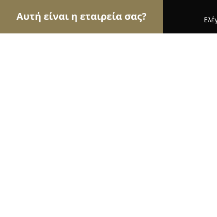
Αυτή είναι η εταιρεία σας?
Ελέ
Αετοί της οικοδομής
Κατασκευαστικές Εταιρείες
Elezi-construction
8.5
(6)
Ελευθεριο, Μοναστηρίου 88
Εμφάνιση αριθμού τηλεφώνου