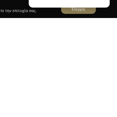
Έλεγχος
τε την επιτυχία σας.
-construction
έδρα της στην οδό Μοναστηρίου 88 στο
ραστηριοποιείται ενεργά στον τομέα της
καινίσεις και τις κατασκευαστικές εργασίες. Η
σμα υψηλής ποιότητας υπηρεσιών,
σο και επαγγελματίες του κλάδου.
ειδίκευση, η ομάδα της Elezi-construction
ιλαμβάνουν γυψοσανίδες, γενικές ανακαινίσεις
τασκευής. Η αφοσίωση στη χρήση ποιοτικών
πτομέρειες συμβάλλουν στην επίτευξη άριστων