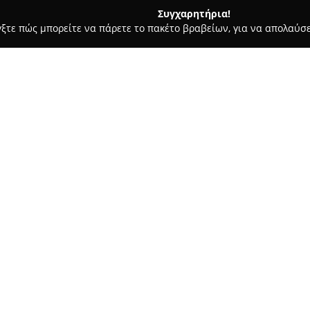
Συγχαρητήρια!
γξτε πώς μπορείτε να πάρετε το πακέτο βραβείων, για να απολαύσε
, Αρχιτεκτονικά Γραφεία, Εμπόριο Χρωμάτων - Ελευθεριο
Elezi
Σχετικά με την εταιρεία:
Η
Elezi-construction
έχει την 
Ελευθέριο Θεσσαλονίκης και δ
οικοδομής, με έμφαση στις ανα
εταιρεία παρέχει ένα ευρύ φά
εξυπηρετώντας τόσο ιδιώτες ό
Με μακρόχρονη εμπειρία και εξ
αναλαμβάνει εργασίες που περ
καθώς και άλλες υπηρεσίες κα
υλικών και η προσοχή στις λε