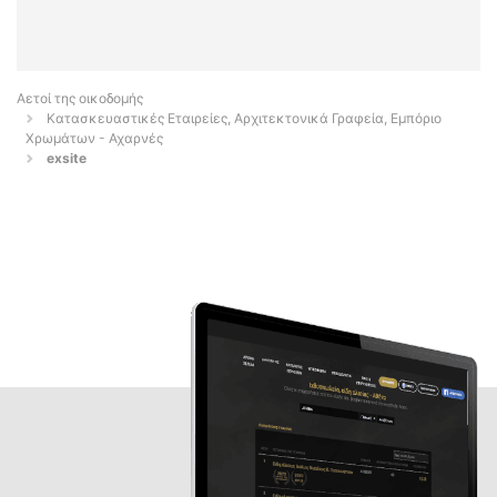
Αετοί της οικοδομής
Κατασκευαστικές Εταιρείες, Αρχιτεκτονικά Γραφεία, Εμπόριο
Χρωμάτων - Αχαρνές
exsite