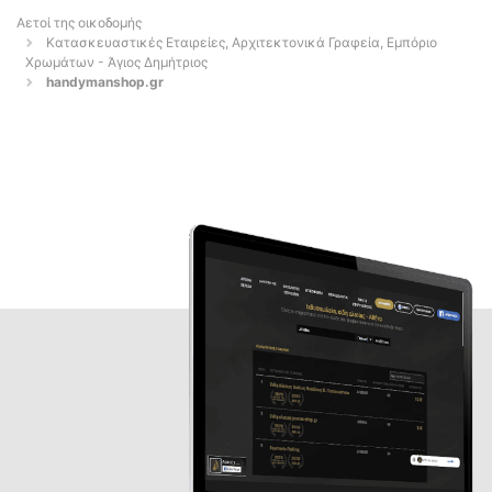
Αετοί της οικοδομής
Κατασκευαστικές Εταιρείες, Αρχιτεκτονικά Γραφεία, Εμπόριο
Χρωμάτων - Άγιος Δημήτριος
handymanshop.gr