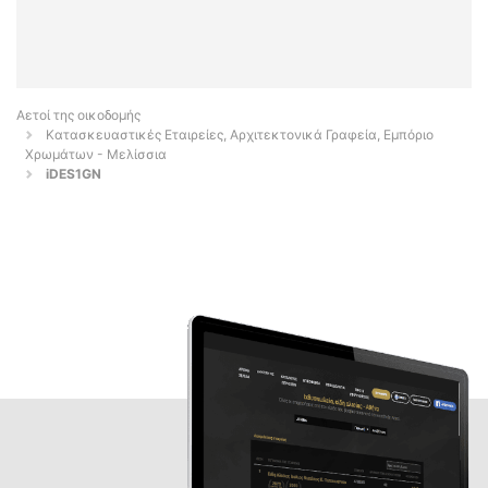
Αετοί της οικοδομής
Κατασκευαστικές Εταιρείες, Αρχιτεκτονικά Γραφεία, Εμπόριο
Χρωμάτων - Μελίσσια
iDES1GN