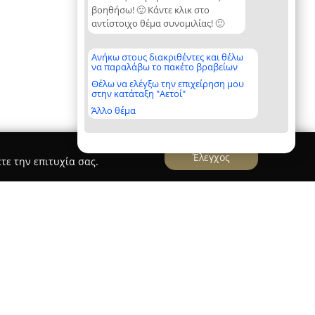
βοηθήσω! 🙂 Κάντε κλικ στο
αντίστοιχο θέμα συνομιλίας! 🙂
Ανήκω στους διακριθέντες και θέλω
να παραλάβω το πακέτο βραβείων
Θέλω να ελέγξω την επιχείρηση μου
στην κατάταξη "Αετοί"
Άλλο θέμα
Έλεγχος
τε την επιτυχία σας.
udis Metal Constructions
onstructions
δραστηριοποιείται στον τομέα των