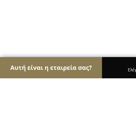
Αυτή είναι η εταιρεία σας?
Ελέ
Αετοί της οικοδομής
Κατασκευαστικές Εταιρείε
Kotsioudis Metal Constructions