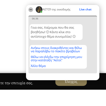
ΑΕΤΟΊ της οικοδομής
Live chat
06:36
Γεια σας. Χαίρομαι που θα σας
βοηθήσω! 🙂 Κάντε κλικ στο
αντίστοιχο θέμα συνομιλίας! 🙂
Ανήκω στους διακριθέντες και θέλω
να παραλάβω το πακέτο βραβείων
Θέλω να ελέγξω την επιχείρηση μου
στην κατάταξη "Αετοί"
Άλλο θέμα
Έλεγχος
τε την επιτυχία σας.
evastiki - Constructions & Renovations