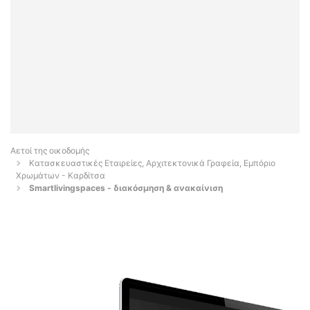
Αετοί της οικοδομής
Κατασκευαστικές Εταιρείες, Αρχιτεκτονικά Γραφεία, Εμπόριο
Χρωμάτων - Καρδίτσα
Smartlivingspaces - διακόσμηση & ανακαίνιση