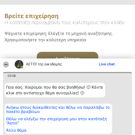
Βρείτε επιχείρηση
Η κατάταξη περιλαμβάνει τους καλύτερους στον κλάδο
Ψάχνετε επιχείρηση; Ελέγξτε τη μηχανή αναζήτησης.
Χρησιμοποιήστε την καλύτερη υπηρεσία
Αναζήτηση
ΑΕΤΟΊ της οικοδομής
Live chat
03:08
Γεια σας. Χαίρομαι που θα σας βοηθήσω! 🙂 Κάντε
κλικ στο αντίστοιχο θέμα συνομιλίας! 🙂
Διοργανωτής της
Κατάταξη
Επικοινωνία
Ανήκω στους διακριθέντες και θέλω να παραλάβω το
κατάταξης
Διακριθέντες
Επικοινωνία
πακέτο βραβείων
BEAUTIFUL COMPANY
Λίστα όλων
Μονοπρόσωπη ΙΚΕ
των
Θέλω να ελέγξω την επιχείρηση μου στην κατάταξη
ΤΗΛ. ΕΠΙΚΟΙΝΩΝΙΑΣ:
διακριθέντων
"Αετοί"
2104128019
Μεθοδολογία
Άλλο θέμα
email:
Όροι &
aetoi@beautifulcompany.co
προϋποθέσεις