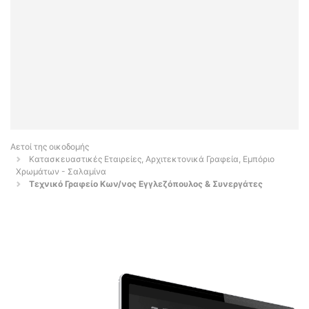
Αετοί της οικοδομής
Κατασκευαστικές Εταιρείες, Αρχιτεκτονικά Γραφεία, Εμπόριο
Χρωμάτων - Σαλαμίνα
Τεχνικό Γραφείο Κων/νος Εγγλεζόπουλος & Συνεργάτες