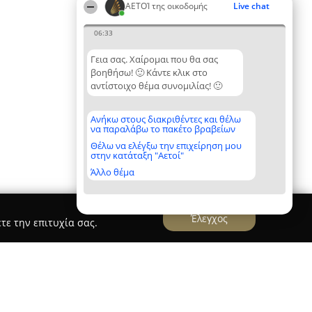
ΑΕΤΟΊ της οικοδομής
Live chat
06:33
Γεια σας. Χαίρομαι που θα σας
βοηθήσω! 🙂 Κάντε κλικ στο
αντίστοιχο θέμα συνομιλίας! 🙂
Ανήκω στους διακριθέντες και θέλω
να παραλάβω το πακέτο βραβείων
Θέλω να ελέγξω την επιχείρηση μου
στην κατάταξη "Αετοί"
Άλλο θέμα
Έλεγχος
τε την επιτυχία σας.
 Στεφάνου ΑΒΕΕ