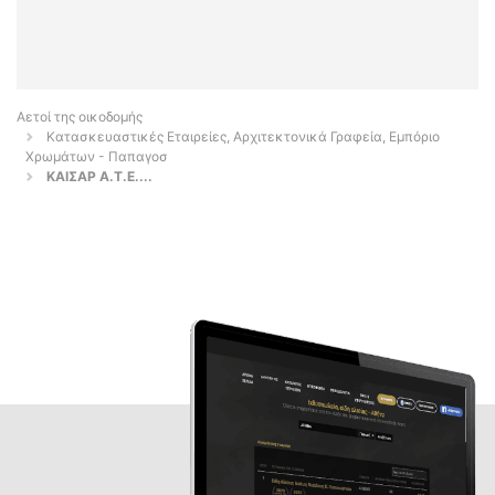
Αετοί της οικοδομής
Κατασκευαστικές Εταιρείες, Αρχιτεκτονικά Γραφεία, Εμπόριο
Χρωμάτων - Παπαγοσ
ΚΑΙΣΑΡ Α.Τ.Ε....