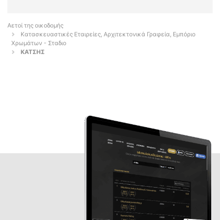
Αετοί της οικοδομής
Κατασκευαστικές Εταιρείες, Αρχιτεκτονικά Γραφεία, Εμπόριο
Χρωμάτων - Σταδιο
ΚΑΤΣΗΣ