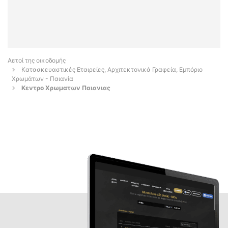
Αετοί της οικοδομής
Κατασκευαστικές Εταιρείες, Αρχιτεκτονικά Γραφεία, Εμπόριο
Χρωμάτων - Παιανία
Κεντρο Χρωματων Παιανιας