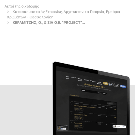
Αετοί της οικοδομής
Κατασκευαστικές Εταιρείες, Αρχιτεκτονικά Γραφεία, Εμπόριο
Χρωμάτων - Θεσσαλονίκη
ΚΕΡΑΜΙΤΖΗΣ, Ο., & ΣΙΑ Ο.Ε. "PROJECT"...