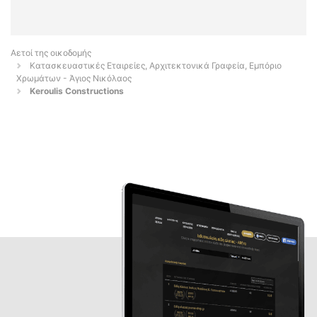
Αετοί της οικοδομής
Κατασκευαστικές Εταιρείες, Αρχιτεκτονικά Γραφεία, Εμπόριο
Χρωμάτων - Άγιος Νικόλαος
Keroulis Constructions