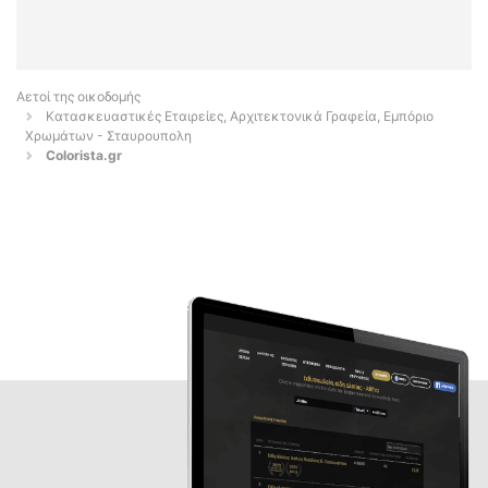
Αετοί της οικοδομής
Κατασκευαστικές Εταιρείες, Αρχιτεκτονικά Γραφεία, Εμπόριο
Χρωμάτων - Σταυρουπολη
Colorista.gr