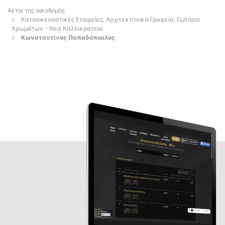
Αετοί της οικοδομής
Κατασκευαστικές Εταιρείες, Αρχιτεκτονικά Γραφεία, Εμπόριο
Χρωμάτων - Νεα Καλλικρατεια
Κωνσταντίνος Παπαδόπουλος