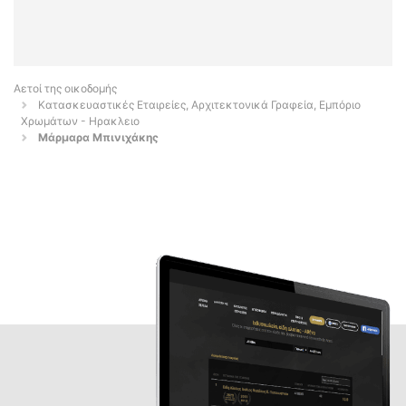
Αετοί της οικοδομής
Κατασκευαστικές Εταιρείες, Αρχιτεκτονικά Γραφεία, Εμπόριο
Χρωμάτων - Ηρακλειο
Μάρμαρα Μπινιχάκης