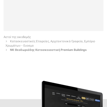
Αετοί της οικοδομής
Κατασκευαστικές Εταιρείες, Αρχιτεκτονικά Γραφεία, Εμπόριο
Χρωμάτων - Ευοσμο
ΝΚ Θεοδωριάδης Κατασκευαστική Premium Buildings