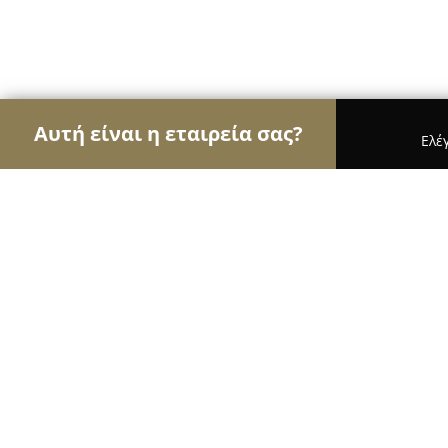
Αυτή είναι η εταιρεία σας?
Ελέ
Αετοί της οικοδομής
Κατασκευαστικές Εταιρείες
Μηχανικοί - Τεχνικό Γραφείο