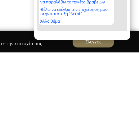
να παραλάβω το πακέτο βραβείων
Θέλω να ελέγξω την επιχείρηση μου
στην κατάταξη "Αετοί"
Άλλο θέμα
Έλεγχος
τε την επιτυχία σας.
ικοί - Τεχνικό Γραφείο
είο
λειτουργεί ως ένα σύγχρονο τεχνικό γραφείο
Ιωνία της Αθήνας, επικεντρωμένο στον τομέα της
γραφείου απαρτίζεται από διπλωματούχους
ουν αποφοιτήσει από το Εθνικό Μετσόβιο
ψηλό επίπεδο τεχνικών γνώσεων και σημαντική