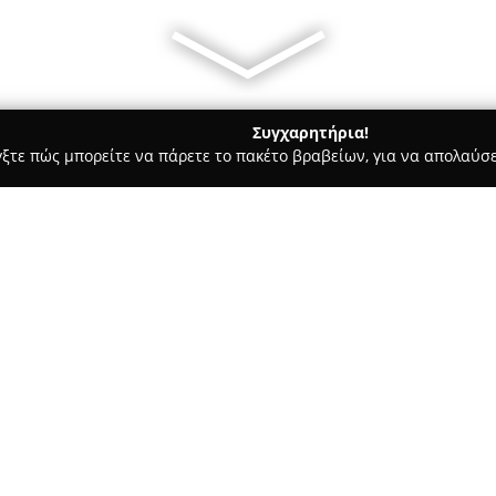
Συγχαρητήρια!
γξτε πώς μπορείτε να πάρετε το πακέτο βραβείων, για να απολαύσε
, Αρχιτεκτονικά Γραφεία, Εμπόριο Χρωμάτων - Νέα Ιωνία
Μηχαν
Σχετικά με την εταιρεία:
Το
Μηχανικοί - Τεχνικό Γραφ
με κεντρικά γραφεία στη Νέα 
οικοδομής. Το προσωπικό του 
πολιτικούς μηχανικούς που έχ
Δείτε περισσότερα >>
Πολυτεχνείο, προσφέροντας υ