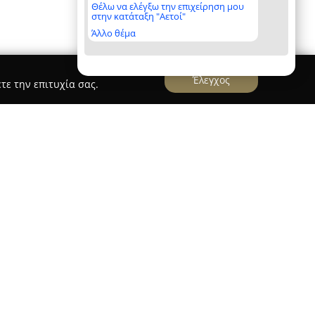
Θέλω να ελέγξω την επιχείρηση μου
στην κατάταξη "Αετοί"
Άλλο θέμα
Έλεγχος
τε την επιτυχία σας.
Batistatos / κατασκευές κτηρίων
αμόρφωση, δραστηριοποιείται ενεργά στον τομέα
έχοντας ολοκληρωμένες υπηρεσίες για την
ικιών και επαγγελματικών εγκαταστάσεων.
και τεχνογνωσία, η εταιρεία αναλαμβάνει όλες
τας από τη μελέτη και τον αρχιτεκτονικό
κή αποπεράτωση.