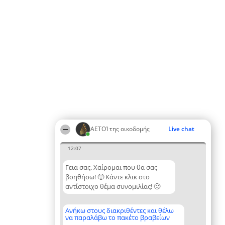
ΑΕΤΟΊ της οικοδομής
Live chat
12:07
Γεια σας. Χαίρομαι που θα σας
βοηθήσω! 🙂 Κάντε κλικ στο
αντίστοιχο θέμα συνομιλίας! 🙂
Ανήκω στους διακριθέντες και θέλω
να παραλάβω το πακέτο βραβείων