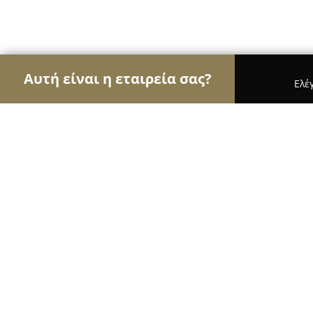
Αυτή είναι η εταιρεία σας?
Ελέ
Αετοί της οικοδομής
Κατασκευαστικές Εταιρείε
Batistatos / κατασκευές κτηρίων
8.6
(8)