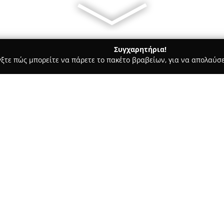
Συγχαρητήρια!
γξτε πώς μπορείτε να πάρετε το πακέτο βραβείων, για να απολαύσε
ς, Αρχιτεκτονικά Γραφεία, Εμπόριο Χρωμάτων - Μεταμόρφωση
Σχετικά με την εταιρεία:
Η
Batistatos
, με έδρα στη Μετ
των κατασκευών κτηρίων, παρ
ανέγερση κατοικιών, πολυκατο
Διαθέτοντας πολυετή εμπειρία 
Δείτε περισσότερα >>
τις φάσεις ενός έργου, ξεκινών
σχεδιασμό έως και τη συνολι