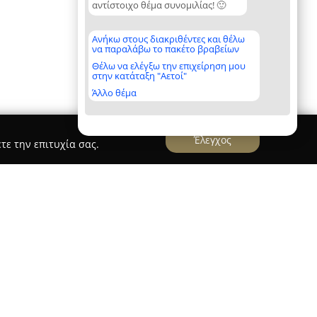
αντίστοιχο θέμα συνομιλίας! 🙂
Ανήκω στους διακριθέντες και θέλω
να παραλάβω το πακέτο βραβείων
Θέλω να ελέγξω την επιχείρηση μου
στην κατάταξη "Αετοί"
Άλλο θέμα
Έλεγχος
τε την επιτυχία σας.
ΙΣ Ενεργειακή
 με έδρα στα Γλυκά Νερά, εστιάζει στην παροχή
ν στον τομέα των φωτοβολταϊκών συστημάτων