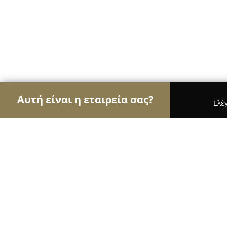
Αυτή είναι η εταιρεία σας?
Ελέ
Αετοί της οικοδομής
Κατασκευαστικές Εταιρείες
ΤΑΣΙΣ Ενεργειακή