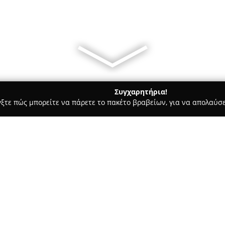
Συγχαρητήρια!
γξτε πώς μπορείτε να πάρετε το πακέτο βραβείων, για να απολαύσε
, Αρχιτεκτονικά Γραφεία, Εμπόριο Χρωμάτων - Γλυκά Νερά
ΤΑΣ
Σχετικά με την εταιρεία:
Η εταιρεία
ΤΑΣΙΣ Ενεργειακή
,
πλήρως ολοκληρωμένων λύσεω