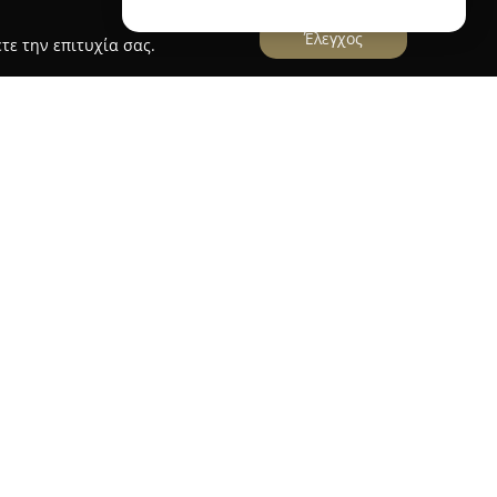
Έλεγχος
τε την επιτυχία σας.
ΛΑΣ ΝΙΚΟΛΑΟΣ
ΛΑΟΣ
, που βρίσκεται στην Ανθούσα Αττικής, έχει
άγοντας στον τομέα της οικοδομής και των
 οδό Κλεισθένους 278, προσφέρει μια ευρεία
ν που καλύπτουν τις σύγχρονες απαιτήσεις σε
εχνικά έργα.
ειδών περιλαμβάνει δομικά υλικά υψηλών
εργαλεία, μονωτικά συστήματα, πλάκες για
μέντα, καθώς και διάφορα χρώματα και εργαλεία
ση σε λύσεις που συνδυάζουν την ανθεκτικότητα