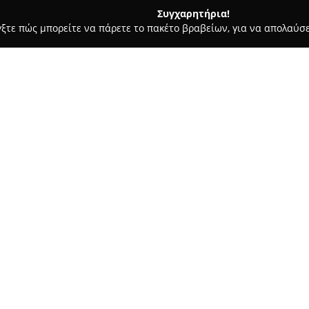
Συγχαρητήρια!
γξτε πώς μπορείτε να πάρετε το πακέτο βραβείων, για να απολαύσε
ς, Αρχιτεκτονικά Γραφεία, Εμπόριο Χρωμάτων - Ανθούσα
ΤΖΙΑΛ
Σχετικά με την εταιρεία:
Η επιχείρηση
ΤΖΙΑΛΛΑΣ ΝΙΚΟ
καθιερωθεί ως σημαντικός παρ
δομικών υλικών. Με έδρα στην
γκάμα προϊόντων και υπηρεσιώ
Δείτε περισσότερα >>
κατασκευές, ανακαινίσεις και τ
Το φάσμα των προσφερόμενων 
προδιαγραφών, εξειδικευμένα 
πεζοδρόμια, τούβλα, άμμο, τσι
βαφής. Η εταιρεία δίνει έμφα