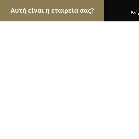
Αυτή είναι η εταιρεία σας?
Ελέ
Αετοί της οικοδομής
Κατασκευαστικές Εταιρείε
ΤΖΙΑΛΛΑΣ ΝΙΚΟΛΑΟΣ
9.6
(43)
Ανθούσα, Κλεισθένους 278
Εμφάνιση αριθμού τηλεφώνου