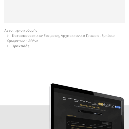
Αετοί της οικοδομής
Κατασκευαστικές Εταιρείες, Αρχιτεκτονικά Γραφεία, Εμπόριο
Χρωμάτων - Αθήνα
Τρακαδάς