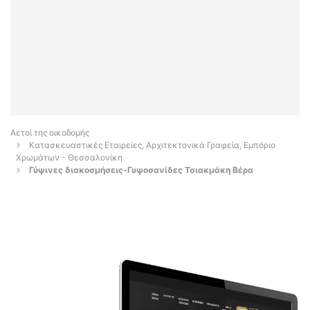
Αετοί της οικοδομής
Κατασκευαστικές Εταιρείες, Αρχιτεκτονικά Γραφεία, Εμπόριο
Χρωμάτων - Θεσσαλονίκη
Γύψινες διακοσμήσεις-Γυψοσανίδες Τσιακμάκη Βέρα