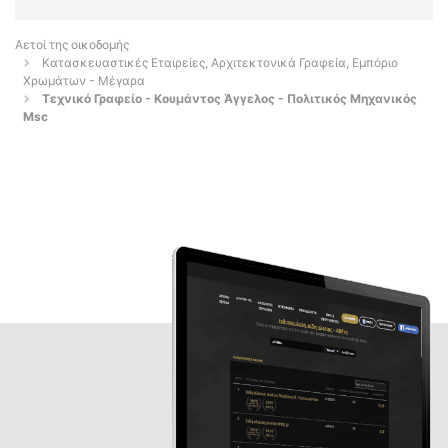
Αετοί της οικοδομής
Κατασκευαστικές Εταιρείες, Αρχιτεκτονικά Γραφεία, Εμπόριο
Χρωμάτων - Μέγαρα
Τεχνικό Γραφείο - Κουμάντος Άγγελος - Πολιτικός Μηχανικός
Msc