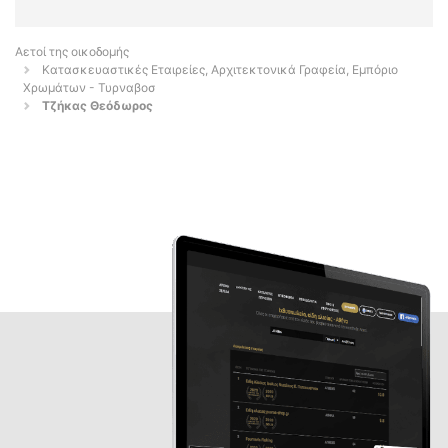
Αετοί της οικοδομής
Κατασκευαστικές Εταιρείες, Αρχιτεκτονικά Γραφεία, Εμπόριο
Χρωμάτων - Τυρναβοσ
Τζήκας Θεόδωρος