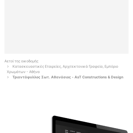
Αετοί της οικοδομής
Κατασκευαστικές Εταιρείες, Αρχιτεκτονικά Γραφεία, Εμπόριο
Χρωμάτων - Αθήνα
Τριαντάφυλλος Σωτ. Αθανάσιος - AsT Constructions & Design