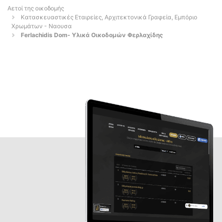
Αετοί της οικοδομής
Κατασκευαστικές Εταιρείες, Αρχιτεκτονικά Γραφεία, Εμπόριο
Χρωμάτων - Ναουσα
Ferlachidis Dom- Υλικά Οικοδομών Φερλαχίδης