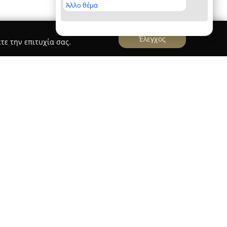
Άλλο θέμα
Έλεγχος
τε την επιτυχία σας.
-Δοκιμη ΟΕ
έδρα της στη Χαλκίδα και λειτουργεί από το 1991
που εστιάζει στους ελέγχους σκυροδέματος και
ία είναι διαπιστευμένη από το Εθνικό Σύστημα
υθεί το πρότυπο ΕΛΟΤ ΕΝ ISO/IEC 17025, γεγονός
τία και την υψηλή ποιότητα των υπηρεσιών που
τόπιες δειγματοληψίες νωπού σκυροδέματος τόσο