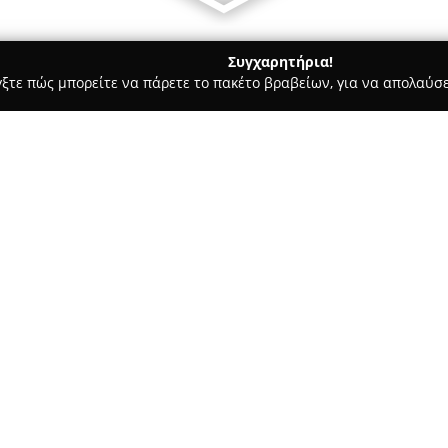
Συγχαρητήρια!
γξτε πώς μπορείτε να πάρετε το πακέτο βραβείων, για να απολαύσε
, Αρχιτεκτονικά Γραφεία, Εμπόριο Χρωμάτων - Χαλκιδα
Δομικη
Σχετικά με την εταιρεία:
Η
Δομική-Δοκιμή ΟΕ
έχει την 
ως εξειδικευμένο εργαστήριο 
γεωτεχνικές έρευνες. Η εταιρε
Διαπίστευσης (ΕΣΥΔ) και ακολο
Δείτε περισσότερα >>
που επιβεβαιώνει την αξιοπισ
προσφέρει.
Η εταιρεία πραγματοποιεί επι