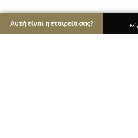
Αυτή είναι η εταιρεία σας?
Ελέ
Αετοί της οικοδομής
Κατασκευαστικές Εταιρείες
Δομικη-Δοκιμη ΟΕ
8.8
(12)
Χαλκιδα, Σιώκου 26