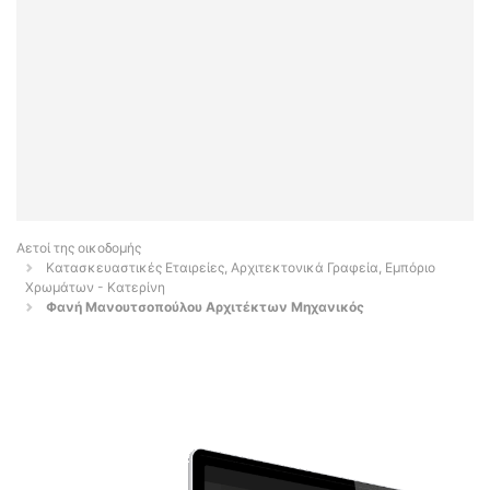
Αετοί της οικοδομής
Κατασκευαστικές Εταιρείες, Αρχιτεκτονικά Γραφεία, Εμπόριο
Χρωμάτων - Κατερίνη
Φανή Μανουτσοπούλου Αρχιτέκτων Μηχανικός