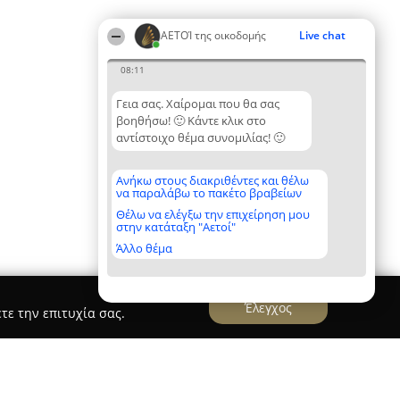
ΑΕΤΟΊ της οικοδομής
Live chat
08:11
Γεια σας. Χαίρομαι που θα σας
βοηθήσω! 🙂 Κάντε κλικ στο
αντίστοιχο θέμα συνομιλίας! 🙂
Ανήκω στους διακριθέντες και θέλω
να παραλάβω το πακέτο βραβείων
Θέλω να ελέγξω την επιχείρηση μου
στην κατάταξη "Αετοί"
Άλλο θέμα
Έλεγχος
τε την επιτυχία σας.
ΤΗΣ ΑΛΕΞΙΟΣ ΝΙΚ.