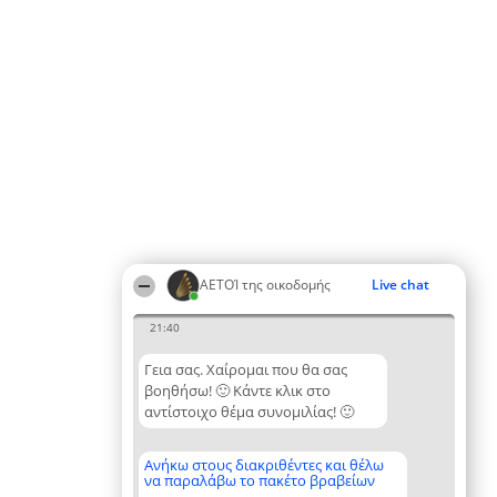
ΑΕΤΟΊ της οικοδομής
Live chat
21:40
Γεια σας. Χαίρομαι που θα σας
βοηθήσω! 🙂 Κάντε κλικ στο
αντίστοιχο θέμα συνομιλίας! 🙂
Ανήκω στους διακριθέντες και θέλω
να παραλάβω το πακέτο βραβείων