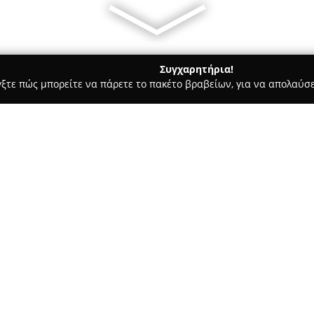
Συγχαρητήρια!
γξτε πώς μπορείτε να πάρετε το πακέτο βραβείων, για να απολαύσε
, Αρχιτεκτονικά Γραφεία, Εμπόριο Χρωμάτων - Βεροια
“Χρωματ
αρία
Σχετικά με την εταιρεία:
Η επιχείρηση
Χρωματικές Κηλ
Αντωνίου Καμάρα 11, αποτελε
εμπορίου χρωμάτων και διακοσ
Αργυρίου Μαρίας και διακρίνε
Δείτε περισσότερα >>
στην παράδοση ολοκληρωμένων
ανακαίνισης και αισθητικής α