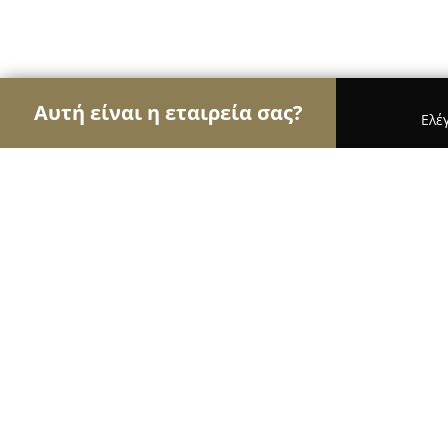
Αυτή είναι η εταιρεία σας?
Ελέ
Αετοί της οικοδομής
Κατασκευαστικές Εταιρείες
“Χρωματικές Κηλίδες” Αργυρίου Μ
8.8
(17)