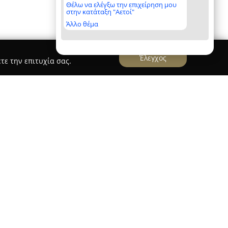
Θέλω να ελέγξω την επιχείρηση μου
στην κατάταξη "Αετοί"
Άλλο θέμα
Έλεγχος
τε την επιτυχία σας.
ικές Κηλίδες” Αργυρίου Μαρία
ίδες
, που βρίσκεται στη Βέροια, στην οδό
ί σταθερό σημείο αναφοράς στον χώρο του
μητικών υλικών. Τελεί υπό την καθοδήγηση της
ται για την αφοσίωσή της στην ποιότητα και
 λύσεων, καλύπτοντας ποικίλες ανάγκες
ναβάθμισης εσωτερικών και εξωτερικών χώρων.