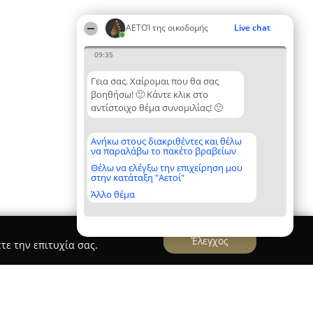
ΑΕΤΟΊ της οικοδομής
Live chat
09:35
Γεια σας. Χαίρομαι που θα σας
βοηθήσω! 🙂 Κάντε κλικ στο
αντίστοιχο θέμα συνομιλίας! 🙂
Ανήκω στους διακριθέντες και θέλω
να παραλάβω το πακέτο βραβείων
Θέλω να ελέγξω την επιχείρηση μου
στην κατάταξη "Αετοί"
Άλλο θέμα
Έλεγχος
τε την επιτυχία σας.
ματα Α.Κύρκος