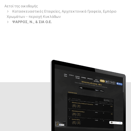
Αετοί της οικοδομής
Κατασκευαστικές Εταιρείες, Αρχιτεκτονικά Γραφεία, Εμπόριο
Χρωμάτων - περιοχή Κυκλάδων
ΨΑΡΡΟΣ, Ν., & ΣΙΑ Ο.Ε.