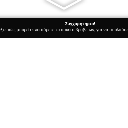
Συγχαρητήρια!
γξτε πώς μπορείτε να πάρετε το πακέτο βραβείων, για να απολαύσε
ς, Αρχιτεκτονικά Γραφεία, Εμπόριο Χρωμάτων - Καλαμαριά
V-Ar
Σχετικά με την εταιρεία:
Η
V-Architects
, που βρίσκεται
παρουσία εδώ και περίπου είκο
των κατασκευών. Το αρχιτεκτο
και στη διαχείριση έργων, παρ
Δείτε περισσότερα >>
μέχρι και την τελική παράδοσ
οικιακές ανάγκες, επαγγελματι
της εστίασης, με στόχο τη δη