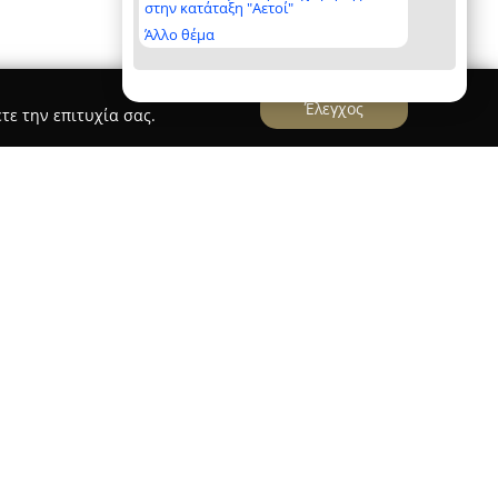
στην κατάταξη "Αετοί"
Άλλο θέμα
Έλεγχος
τε την επιτυχία σας.
chitects
 στην Καλαμαριά Θεσσαλονίκης, έχει ενεργή
σι χρόνια στον τομέα της αρχιτεκτονικής και
νικό γραφείο ειδικεύεται στον σχεδιασμό αλλά
έχοντας πλήρεις λύσεις από το αρχικό στάδιο
η του χώρου. Οι υπηρεσίες απευθύνονται σε
κές εγκαταστάσεις και επιχειρήσεις στον χώρο
μιουργία περιβαλλόντων που παντρεύουν τη