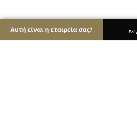
Αυτή είναι η εταιρεία σας?
Ελέ
Αετοί της οικοδομής
Κατασκευαστικές Εταιρείε
V-Architects
8.7
(19)