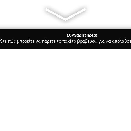
Συγχαρητήρια!
γξτε πώς μπορείτε να πάρετε το πακέτο βραβείων, για να απολαύσε
, Αρχιτεκτονικά Γραφεία, Εμπόριο Χρωμάτων - Χαλκιδα
Mparol
 Μπαρόλα ΙΚΕ
Σχετικά με την εταιρεία:
Η
Mparolas Aluminium Syste
Χρήστο Ι. Μπαρόλα και έχει εδ
συστημάτων αλουμινίου. Με κύ
Λεωφόρο Κηφισίας 157 στο Μαρ
Δείτε περισσότερα >>
ποιότητα και την καινοτομία 