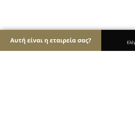
Αυτή είναι η εταιρεία σας?
Ελέ
Αετοί της οικοδομής
Κατασκευαστικές Εταιρείες
Mparolas Aluminium Systems Αφοί