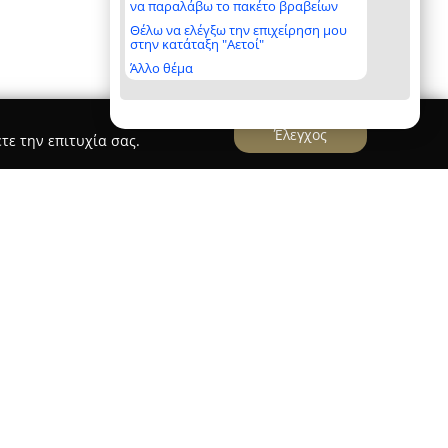
να παραλάβω το πακέτο βραβείων
Θέλω να ελέγξω την επιχείρηση μου
στην κατάταξη "Αετοί"
Άλλο θέμα
Έλεγχος
τε την επιτυχία σας.
as Aluminium Systems Αφοί Μπαρόλα ΙΚΕ
ms Αφοί Μπαρόλα ΙΚΕ
ιδρύθηκε το 1978 από τον
ραιωθεί ως κορυφαία εταιρεία στον τομέα των
ρια έδρα στη Χαλκίδα και εκθεσιακό κέντρο στη
ούσι, η επιχείρηση διακρίνεται για την
στην παροχή εξελιγμένων λύσεων αλουμινίου για