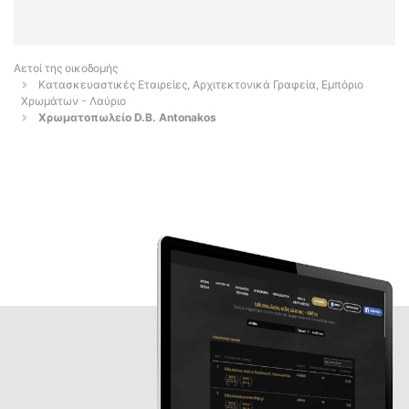
Αετοί της οικοδομής
Κατασκευαστικές Εταιρείες, Αρχιτεκτονικά Γραφεία, Εμπόριο
Χρωμάτων - Λαύριο
Χρωματοπωλείο D.B. Antonakos