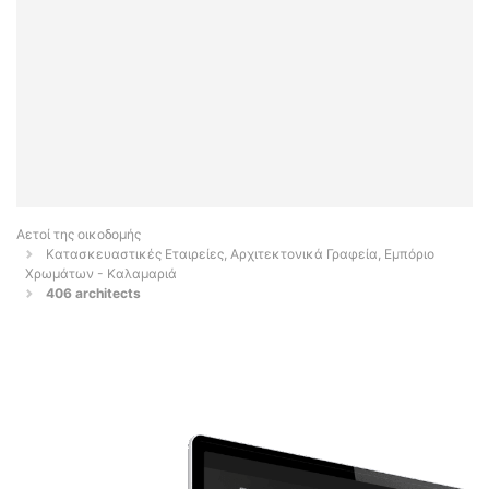
Αετοί της οικοδομής
Κατασκευαστικές Εταιρείες, Αρχιτεκτονικά Γραφεία, Εμπόριο
Χρωμάτων - Καλαμαριά
406 architects