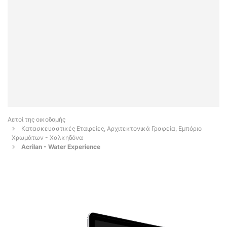
Αετοί της οικοδομής
Κατασκευαστικές Εταιρείες, Αρχιτεκτονικά Γραφεία, Εμπόριο
Χρωμάτων - Χαλκηδόνα
Acrilan - Water Experience