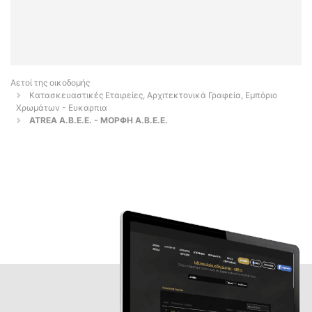
Αετοί της οικοδομής
Κατασκευαστικές Εταιρείες, Αρχιτεκτονικά Γραφεία, Εμπόριο
Χρωμάτων - Ευκαρπια
ATREA Α.Β.Ε.Ε. - ΜΟΡΦΗ Α.Β.Ε.Ε.