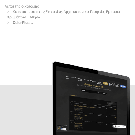
Αετοί της οικοδομής
Κατασκευαστικές Εταιρείες, Αρχιτεκτονικά Γραφεία, Εμπόριο
Χρωμάτων - Αθήνα
ColorPlus...