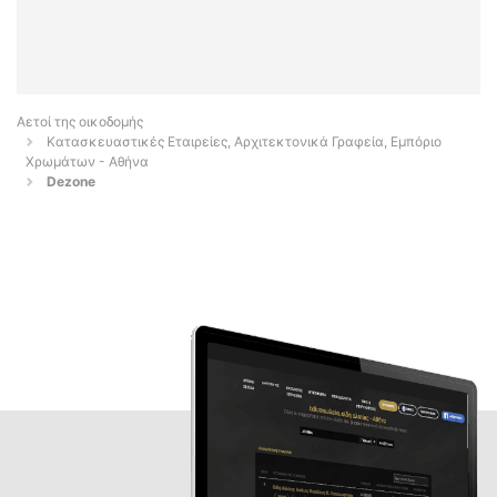
Αετοί της οικοδομής
Κατασκευαστικές Εταιρείες, Αρχιτεκτονικά Γραφεία, Εμπόριο
Χρωμάτων - Αθήνα
Dezone