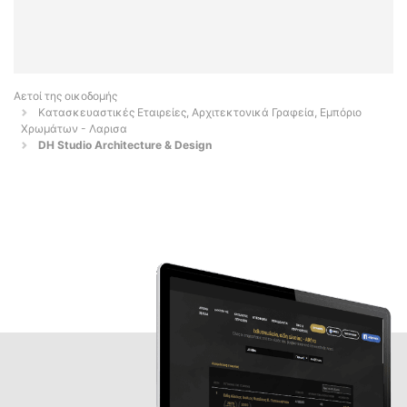
Αετοί της οικοδομής
Κατασκευαστικές Εταιρείες, Αρχιτεκτονικά Γραφεία, Εμπόριο
Χρωμάτων - Λαρισα
DH Studio Architecture & Design