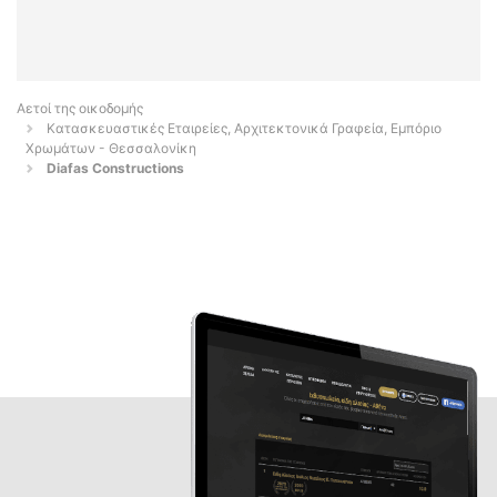
Αετοί της οικοδομής
Κατασκευαστικές Εταιρείες, Αρχιτεκτονικά Γραφεία, Εμπόριο
Χρωμάτων - Θεσσαλονίκη
Diafas Constructions