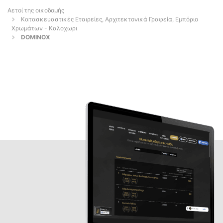
Αετοί της οικοδομής
Κατασκευαστικές Εταιρείες, Αρχιτεκτονικά Γραφεία, Εμπόριο
Χρωμάτων - Καλοχωρι
DOMINOX