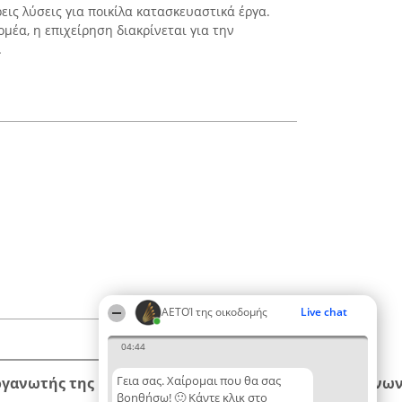
ις λύσεις για ποικίλα κατασκευαστικά έργα.
μέα, η επιχείρηση διακρίνεται για την
.
ΑΕΤΟΊ της οικοδομής
Live chat
04:44
Γεια σας. Χαίρομαι που θα σας
ργανωτής της κατάταξης
Κατάταξη
Επικοινων
βοηθήσω! 🙂 Κάντε κλικ στο