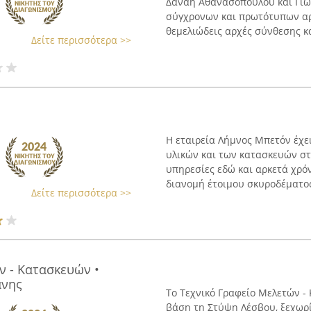
Δανάη Αθανασοπούλου και Γιώ
σύγχρονων και πρωτότυπων αρ
θεμελιώδεις αρχές σύνθεσης και
Δείτε περισσότερα >>
Η εταιρεία Λήμνος Μπετόν έχε
υλικών και των κατασκευών σ
υπηρεσίες εδώ και αρκετά χρόν
διανομή έτοιμου σκυροδέματος
Δείτε περισσότερα >>
ν - Κατασκευών •
άνης
Το Τεχνικό Γραφείο Μελετών -
βάση τη Στύψη Λέσβου, ξεχωρί