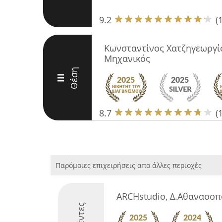
9.2
(
Κωνσταντίνος Χατζηγεωργίο
Μηχανικός
Θέση
III
8.7
(
Παρόμοιες επιχειρήσεις απο άλλες περιοχές
ARCHstudio, Δ.Αθανασο