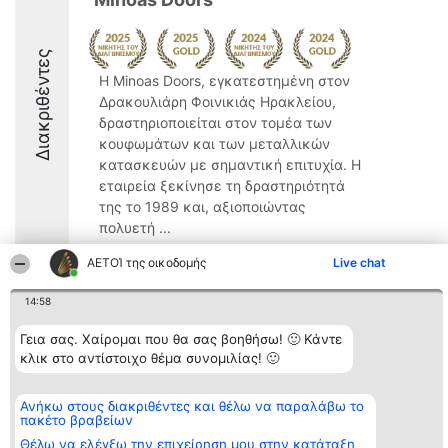
Διακριθέντες
Η Minoas Doors, εγκατεστημένη στον
Δρακουλιάρη Φοινικιάς Ηρακλείου,
δραστηριοποιείται στον τομέα των
κουφωμάτων και των μεταλλικών
κατασκευών με σημαντική επιτυχία. Η
εταιρεία ξεκίνησε τη δραστηριότητά
της το 1989 και, αξιοποιώντας
πολυετή ...
10
ΑΕΤΟΊ της οικοδομής
Live chat
14:58
Διοργανωτής της
Κατάταξη
Επικοινωνία
Γεια σας. Χαίρομαι που θα σας βοηθήσω! 🙂 Κάντε
κατάταξης
Διακριθέντες
Επικοινωνία
κλικ στο αντίστοιχο θέμα συνομιλίας! 🙂
BEAUTIFUL COMPANY
Λίστα όλων
Μονοπρόσωπη ΙΚΕ
των
ΤΗΛ. ΕΠΙΚΟΙΝΩΝΙΑΣ:
διακριθέντων
Ανήκω στους διακριθέντες και θέλω να παραλάβω το
2104128019
Μεθοδολογία
πακέτο βραβείων
email:
Όροι &
aetoi@beautifulcompany.co
προϋποθέσεις
Θέλω να ελέγξω την επιχείρηση μου στην κατάταξη