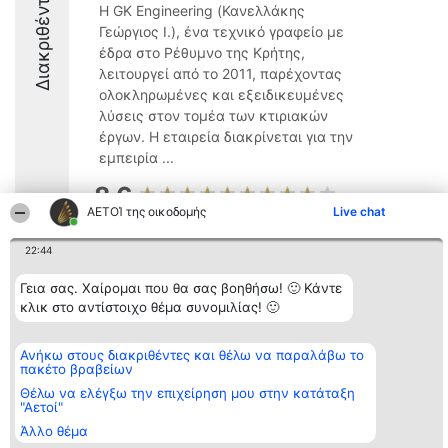
Διακριθέντες
Η GK Engineering (Κανελλάκης
Γεώργιος Ι.), ένα τεχνικό γραφείο με
έδρα στο Ρέθυμνο της Κρήτης,
λειτουργεί από το 2011, παρέχοντας
ολοκληρωμένες και εξειδικευμένες
λύσεις στον τομέα των κτιριακών
έργων. Η εταιρεία διακρίνεται για την
εμπειρία ...
8.6
ΑΕΤΟΊ της οικοδομής
Live chat
22:44
Διοργανωτής της
Κατάταξη
Επικοινωνία
κατάταξης
Διακριθέντες
Επικοινωνία
Γεια σας. Χαίρομαι που θα σας βοηθήσω! 🙂 Κάντε
BEAUTIFUL COMPANY
Λίστα όλων
κλικ στο αντίστοιχο θέμα συνομιλίας! 🙂
Μονοπρόσωπη ΙΚΕ
των
ΤΗΛ. ΕΠΙΚΟΙΝΩΝΙΑΣ:
διακριθέντων
2104128019
Μεθοδολογία
Ανήκω στους διακριθέντες και θέλω να παραλάβω το
email:
Όροι &
πακέτο βραβείων
aetoi@beautifulcompany.co
προϋποθέσεις
ΠΟΛΙΤΙΚΗ
Θέλω να ελέγξω την επιχείρηση μου στην κατάταξη
ΑΠΟΡΡΗΤΟΥ
"Αετοί"
Άλλο θέμα