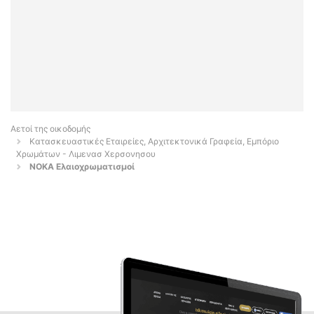
Αετοί της οικοδομής
Κατασκευαστικές Εταιρείες, Αρχιτεκτονικά Γραφεία, Εμπόριο
Χρωμάτων - Λιμενασ Χερσονησου
ΝΟΚΑ Ελαιοχρωματισμοί